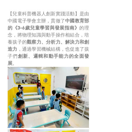
【兒童科普機器人創新實踐活動】是由
中國電子學會主辦，貫徹了
中國教育部
的《3-6歲兒童學習與發展指南》
的理
念，將物理知識與動手操作相結合，培
養孩子的
觀察力、分析力、解決力和創
造力
，通過學習機械結構，也促進了孩
子們
創新、邏輯和動手能力的全面發
展
。