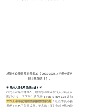
感謝各位學員及家長參加《 2024-2025 上半學年度科
創比賽選拔日 》。
🌟 
最終入選名單已經出爐！
 🌟
我們非常榮幸地宣布，經過導師團隊的深入分析及全
面評估後，以下學生將代表 Birdie STEM Lab 參加
2024上半年的地區性與國際性比賽 
！
這些學員不僅
展現了出色的學習成果，更具備了面對創科挑戰的能