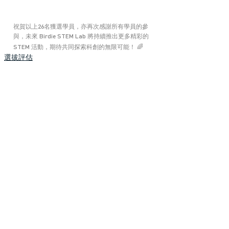
祝賀以上26名獲選學員，亦再次感謝所有學員的參
與，未來 Birdie STEM Lab 將持續推出更多精彩的 
STEM 活動，期待共同探索科創的無限可能！ 🌈
選拔評估
Recent Posts
See All