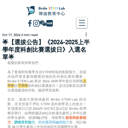
Oct 17, 2024
2 min read
🌟【選拔公告】《2024-2025上半
學年度科創比賽選拔日》入選名
單🌟
親愛的家長與學員們，
為了發掘和培養學生在STEM領域的創新能力，並提
供他們更多參與國際與地區性科創比賽的機會，
Birdie STEM Lab 將於 2024-2025 學年度分別舉辦
上
半年
及
下半年
的科創比賽選拔日！這項活動旨在讓學
生通過嚴謹的評核，驗證學習成果。
首先，感謝大家熱情參與 Birdie STEM Lab 的活
動，並支持孩子們在 STEM 及科創學習上的進步！
首場選拔日已於2024年10月5日及6日於 Birdie 南灣
教室舉行，
由導師邀請60
位比較適合參與上半年比賽
的學生參與。
經過5輪評核，
考核學生
創造與創新能
力
、
調查研究能力
、
科技應用與編程能力
等，預計挑
選 28 位學生參與上半年的地區性與國際性比賽。