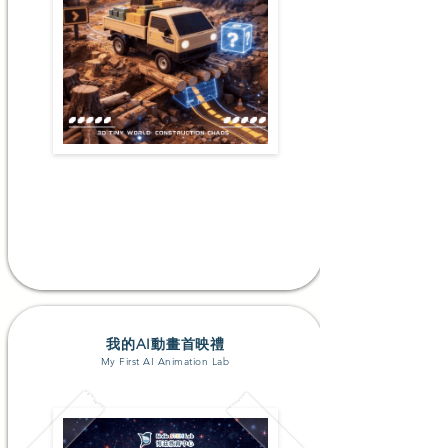
升P2-P4; P5-F1+
#3D打印 #AI工具 #硬件編程 #協作能力
了解更多
我的AI動畫首映禮
My First AI Animation Lab