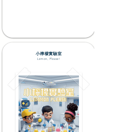
升K2-P1
#科學探究 #動手創作 #創意藝術 #Lego大顆粒搭建
了解更多
小檸檬實驗室
Lemon, Please!