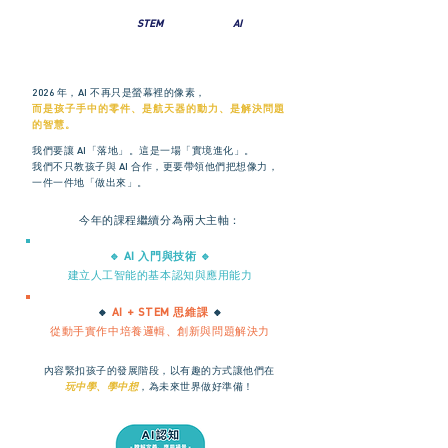
我們準備了最紮實的帆 -
STEM
與最強大的風 -
AI
，
讓孩子不只是跟隨技術，而是學會定義未來。
2026 年，AI 不再只是螢幕裡的像素，
而是孩子手中的零件、是航天器的動力、是解決問題
的智慧。
我們要讓 AI「落地」。這是一場「實境進化」。
我們不只教孩子與 AI 合作，
更要帶領他們把想像力，
一件一件地「做出來」。
今年的課程繼續分為兩大主軸：
🔹 AI 入門與技術 🔹
建立人工智能的基本認知與應用能力
🔸
AI + STEM 思維課
🔸
從動手實作中培養邏輯、創新與問題解決力
內容緊扣孩子的發展階段，
以有趣的方式讓他們在
玩中學、學中想
，
為未來世界做好準備！