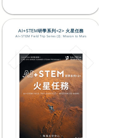
AI+STEM研學系列<2> 火星任務
AI+STEM Field Trip Series (2): Mission to Mars