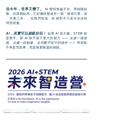
但今年，世界又變了。
AI 變得無處不在，學校開始
教、功課開始用，
它好像快變成另一個「搜尋引擎」或
「作業工具」。
但我們知道，AI 絕對不只是冷冰冰的
問答視窗。
AI，其實可以超級好玩！
如果 AI 是大腦，STEM 就
是雙手。
當 AI 賦予孩子更大的能力
——
去做一個遊
戲
、
去畫一段動畫
、
去判斷宇宙中的物件
——
學習就
不再是苦差事，而是無窮無盡的探險。
立即報名
費用及時間表
聯絡客服