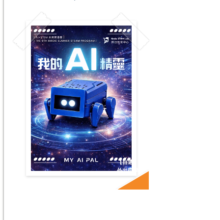
【自選】
外出研學
升P2-P4; P5-F1+
#AI機械人製作 #圖形化編程 #AI編程 #外出研學
了解更多