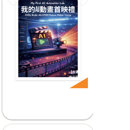
【自選】
外出研學
升P2-P4
#AI工具應用 #AI探索 #創新創造 #科技認知 #外出研學
了解更多